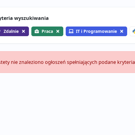
yteria wyszukiwania
Zdalnie
Praca
IT i Programowanie
stety nie znaleziono ogłoszeń spełniających podane kryteria