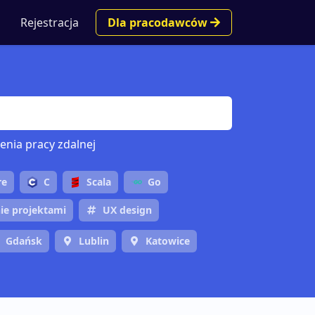
Rejestracja
Dla pracodawców
enia pracy zdalnej
re
C
Scala
Go
ie projektami
UX design
Gdańsk
Lublin
Katowice