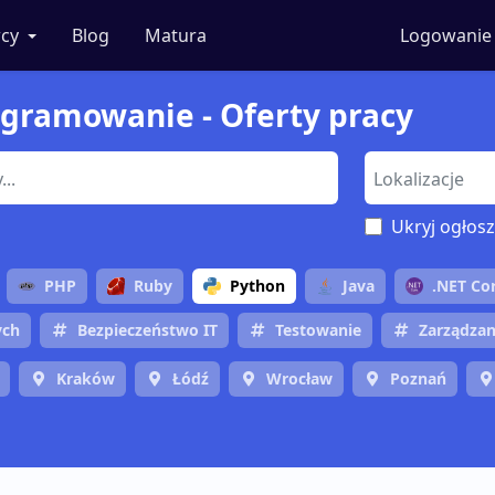
cy
Blog
Matura
Logowanie
rogramowanie - Oferty pracy
Ukryj ogłosz
PHP
Ruby
Python
Java
.NET Co
ych
Bezpieczeństwo IT
Testowanie
Zarządzan
Kraków
Łódź
Wrocław
Poznań