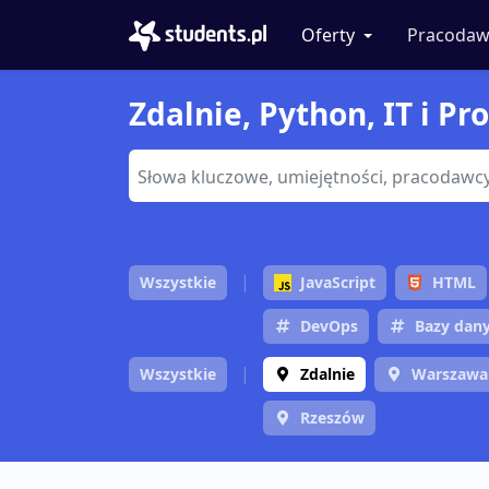
Oferty
Pracodaw
Zdalnie, Python, IT i P
Wszystkie
JavaScript
HTML
DevOps
Bazy dan
Wszystkie
Zdalnie
Warszawa
Rzeszów