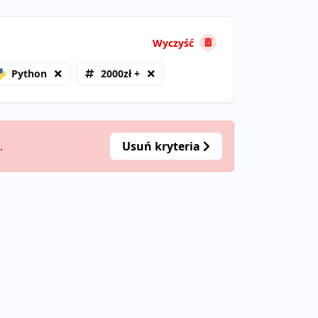
Wyczyść
Python
2000zł +
.
Usuń kryteria