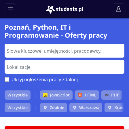
Poznań, Python, IT i
Programowanie - Oferty pracy
Ukryj ogłoszenia pracy zdalnej
Wszystkie
JavaScript
HTML
PHP
Wszystkie
Zdalnie
Warszawa
Krakó