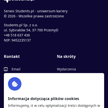
Serwis Students.pl - uniwersum kariery
© 2026 - Wszelkie prawa zastrzeżone
Students.pl Sp. z o.o.
ul. Sybiraków 54, 37-700 Przemyśl
+48 518 637 436
NIP: 9452235137
Kontakt
Na skróty
Email
Wydarzenia
Facebook
Partnerzy
Twitter
Rekrutujemy
sprawdź
LinkedIn
Polityka cookies
Informacja dotycząca plików cookies
Polityka prywatności
Informujemy, iż w celu optymalizacji treści dostępnych w