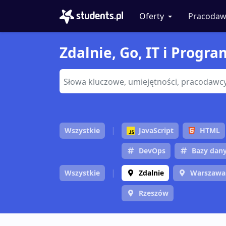
Oferty
Pracodaw
Zdalnie, Go, IT i Progr
Wszystkie
JavaScript
HTML
DevOps
Bazy dan
Wszystkie
Zdalnie
Warszawa
Rzeszów