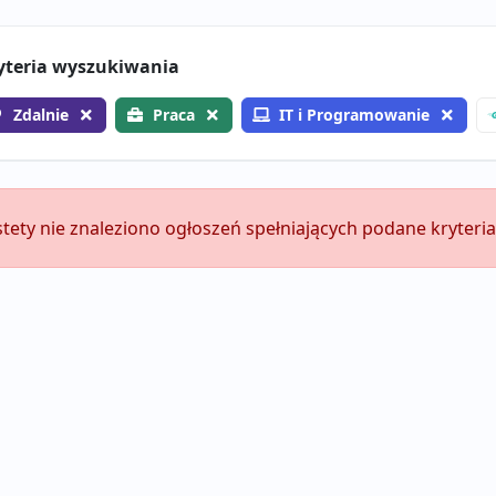
yteria wyszukiwania
Zdalnie
Praca
IT i Programowanie
stety nie znaleziono ogłoszeń spełniających podane kryteria