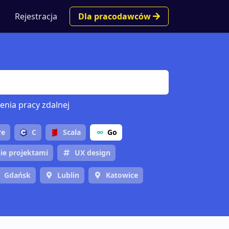
Rejestracja
Dla pracodawców
enia pracy zdalnej
re
C
Scala
Go
ie projektami
UX design
Gdańsk
Lublin
Katowice