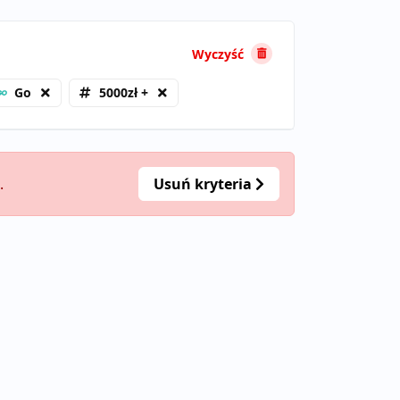
Wyczyść
Go
5000zł +
.
Usuń kryteria