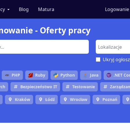
cy
Blog
Matura
Logowanie
amowanie - Oferty pracy
Ukryj ogłosz
PHP
Ruby
Python
Java
.NET Co
ych
Bezpieczeństwo IT
Testowanie
Zarządzan
Kraków
Łódź
Wrocław
Poznań