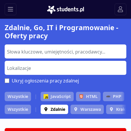
Zdalnie, Go, IT i Programowanie -
Oferty pracy
Ukryj ogłoszenia pracy zdalnej
Wszystkie
JavaScript
HTML
PHP
Wszystkie
Zdalnie
Warszawa
Krakó