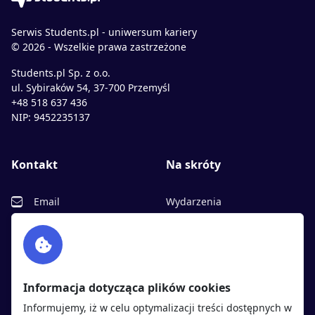
Serwis Students.pl - uniwersum kariery
© 2026 - Wszelkie prawa zastrzeżone
Students.pl Sp. z o.o.
ul. Sybiraków 54, 37-700 Przemyśl
+48 518 637 436
NIP: 9452235137
Kontakt
Na skróty
Email
Wydarzenia
Facebook
Partnerzy
Twitter
Rekrutujemy
sprawdź
LinkedIn
Polityka cookies
Informacja dotycząca plików cookies
Polityka prywatności
Informujemy, iż w celu optymalizacji treści dostępnych w