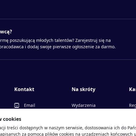
awcą?
irmę poszukującą młodych talentów? Zarejestruj się na
 pracodawca i dodaj swoje pierwsze ogłoszenie za darmo.
Kontakt
Na skróty
Ka
Email
Wydarzenia
Reg
Facebook
Partnerzy
Ofe
w cookies
acji treści dostępnych w naszym serwisie, dostosowania ich do Pa
Twitter
Rekrutujemy
Pr
sprawdź
zapisanych za pomocą plików cookies na urządzeniach końcowych u