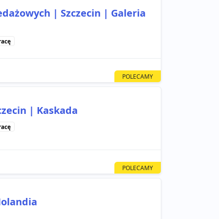
dażowych | Szczecin | Galeria
racę
czecin | Kaskada
racę
Holandia