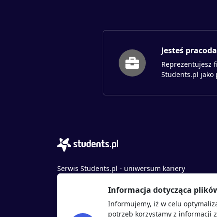
Jesteś pracod
Reprezentujesz f
Students.pl jako
Serwis Students.pl - uniwersum kariery
© 2026 - Wszelkie prawa zastrzeżone
Informacja dotycząca plikó
Students.pl Sp. z o.o.
Informujemy, iż w celu optymaliz
ul. Sybiraków 54, 37-700 Przemyśl
potrzeb korzystamy z informacji 
+48 518 637 436