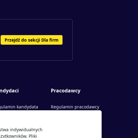
Przejdź do sekcji Dla firm
ndydaci
Pracodawcy
ulamin kandydata
Regulamin pracodawcy
rty pracy
Dodaj ogłoszenie
ństwa indywidualnych
acodawcy
żytkowników. Pliki