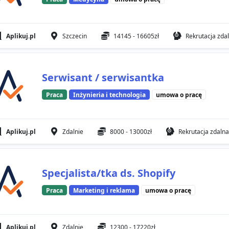
Aplikuj.pl
Szczecin
14145 - 16605zł
Rekrutacja zda
Serwisant / serwisantka
Praca
Inżynieria i technologia
umowa o pracę
Aplikuj.pl
Zdalnie
8000 - 13000zł
Rekrutacja zdalna
Specjalista/tka ds. Shopify
Praca
Marketing i reklama
umowa o pracę
Aplikuj.pl
Zdalnie
12300 - 17220zł