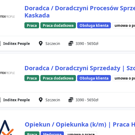
Doradca / Doradczyni Procesów Sprze
Kaskada
Praca
Praca dodatkowa
Obsługa klienta
umowa o p
Inditex People
Szczecin
3390 - 5650zł
Doradca / Doradczyni Sprzedaży | Sz
Praca
Praca dodatkowa
Obsługa klienta
umowa o p
Inditex People
Szczecin
3390 - 5650zł
Opiekun / Opiekunka (k/m) | Praca 
Praca
Medycyna
umowa o pracę