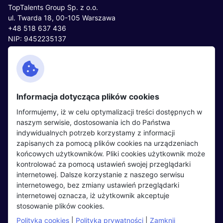
TopTalents Group Sp. z o.o.
ul. Twarda 18, 00-105 Warszawa
+48 518 637 436
NIP: 9452235137
Kontakt
Polityka cookies
Facebook
Polityka prywatności
Informacja dotycząca plików cookies
Twitter
Partnerzy
Informujemy, iż w celu optymalizacji treści dostępnych w
LinkedIn
Wydarzenia
naszym serwisie, dostosowania ich do Państwa
indywidualnych potrzeb korzystamy z informacji
zapisanych za pomocą plików cookies na urządzeniach
Kandydaci
Pracodawcy
końcowych użytkowników. Pliki cookies użytkownik może
kontrolować za pomocą ustawień swojej przeglądarki
Regulamin kandydata
Regulamin pracodawcy
internetowej. Dalsze korzystanie z naszego serwisu
Oferty pracy
Dodaj ogłoszenie
internetowego, bez zmiany ustawień przeglądarki
internetowej oznacza, iż użytkownik akceptuje
Pracodawcy
stosowanie plików cookies.
Opinie o pracodawcach
Polityka cookies
|
Polityka prywatności
|
Zamknij