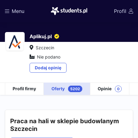
Menu
Profil
Aplikuj.pl
Szczecin
Nie podano
Dodaj opinię
Profil firmy
Oferty
Opinie
5202
0
Praca na hali w sklepie budowlanym
Szczecin