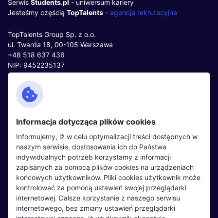
Serwis
Students.pl
- uniwersum kariery
Jesteśmy częścią
TopTalents
-
agencja rekrutacyjna
TopTalents Group Sp. z o.o.
ul. Twarda 18, 00-105 Warszawa
+48 518 637 436
NIP: 9452235137
Kontakt
Polityka cookies
Facebook
Polityka prywatności
Informacja dotycząca plików cookies
Twitter
Partnerzy
Informujemy, iż w celu optymalizacji treści dostępnych w
LinkedIn
Wydarzenia
naszym serwisie, dostosowania ich do Państwa
indywidualnych potrzeb korzystamy z informacji
zapisanych za pomocą plików cookies na urządzeniach
Kandydaci
Pracodawcy
końcowych użytkowników. Pliki cookies użytkownik może
kontrolować za pomocą ustawień swojej przeglądarki
Regulamin kandydata
Regulamin pracodawcy
internetowej. Dalsze korzystanie z naszego serwisu
Oferty pracy
Dodaj ogłoszenie
internetowego, bez zmiany ustawień przeglądarki