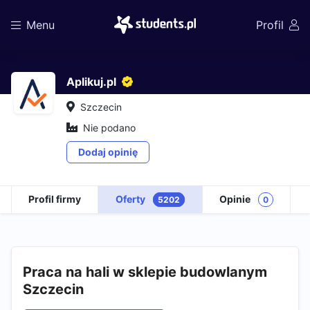
Menu
Profil
Aplikuj.pl
Szczecin
Nie podano
Dodaj opinię
Profil firmy
Oferty
Opinie
5202
0
Praca na hali w sklepie budowlanym
Szczecin