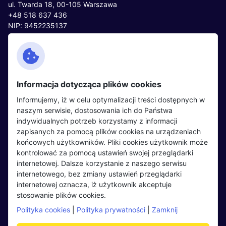
ul. Twarda 18, 00-105 Warszawa
+48 518 637 436
NIP: 9452235137
Kontakt
Polityka cookies
Facebook
Polityka prywatności
Informacja dotycząca plików cookies
Twitter
Partnerzy
Informujemy, iż w celu optymalizacji treści dostępnych w
LinkedIn
Wydarzenia
naszym serwisie, dostosowania ich do Państwa
indywidualnych potrzeb korzystamy z informacji
zapisanych za pomocą plików cookies na urządzeniach
Kandydaci
Pracodawcy
końcowych użytkowników. Pliki cookies użytkownik może
kontrolować za pomocą ustawień swojej przeglądarki
Regulamin kandydata
Regulamin pracodawcy
internetowej. Dalsze korzystanie z naszego serwisu
Oferty pracy
Dodaj ogłoszenie
internetowego, bez zmiany ustawień przeglądarki
internetowej oznacza, iż użytkownik akceptuje
Pracodawcy
stosowanie plików cookies.
Opinie o pracodawcach
Polityka cookies
|
Polityka prywatności
|
Zamknij
Blog