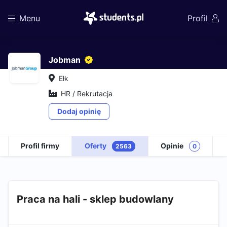
Menu
Profil
Jobman
Ełk
HR / Rekrutacja
Dodaj opinię
Profil firmy
Oferty
Opinie
2563
0
Praca na hali - sklep budowlany