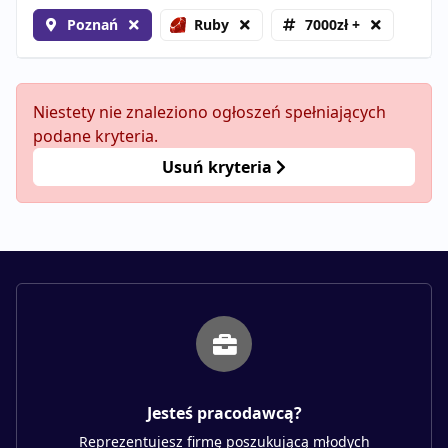
Poznań
Ruby
7000zł +
Niestety nie znaleziono ogłoszeń spełniających
podane kryteria.
Usuń kryteria
Jesteś pracodawcą?
Reprezentujesz firmę poszukującą młodych