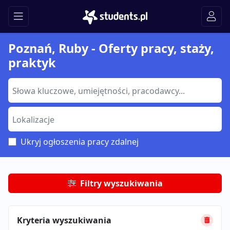
Poznań, Ruby - Oferty pracy, staży,
praktyk
Ukryj ogłoszenia pracy zdalnej
Filtry wyszukiwania
Kryteria wyszukiwania