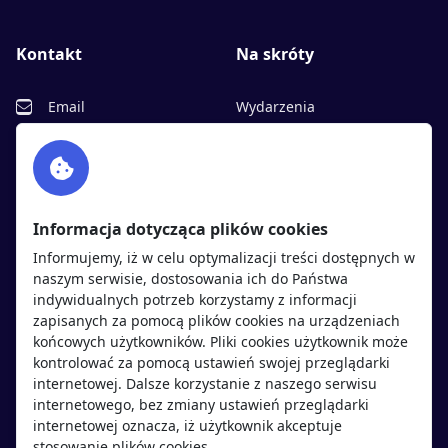
Kontakt
Na skróty
Email
Wydarzenia
Facebook
Partnerzy
Twitter
Rekrutujemy
sprawdź
LinkedIn
Polityka cookies
Informacja dotycząca plików cookies
Polityka prywatności
Informujemy, iż w celu optymalizacji treści dostępnych w
naszym serwisie, dostosowania ich do Państwa
indywidualnych potrzeb korzystamy z informacji
Kandydaci
Pracodawcy
zapisanych za pomocą plików cookies na urządzeniach
końcowych użytkowników. Pliki cookies użytkownik może
kontrolować za pomocą ustawień swojej przeglądarki
Regulamin kandydata
Regulamin pracodawcy
internetowej. Dalsze korzystanie z naszego serwisu
Oferty pracy
Dodaj ogłoszenie
internetowego, bez zmiany ustawień przeglądarki
internetowej oznacza, iż użytkownik akceptuje
Pracodawcy
stosowanie plików cookies.