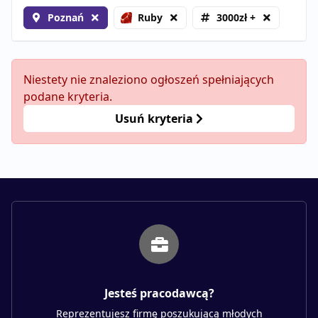
Poznań
Ruby
3000zł +
Niestety nie znaleziono ogłoszeń spełniających
podane kryteria.
Usuń kryteria
Jesteś pracodawcą?
Reprezentujesz firmę poszukującą młodych