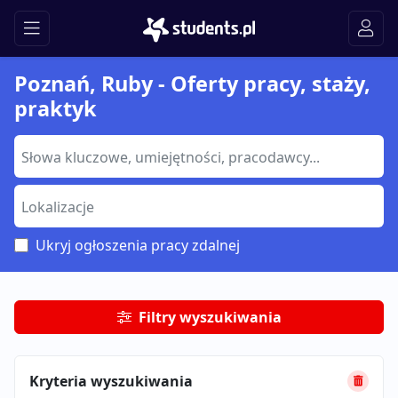
Poznań, Ruby - Oferty pracy, staży,
praktyk
Ukryj ogłoszenia pracy zdalnej
Filtry wyszukiwania
Kryteria wyszukiwania