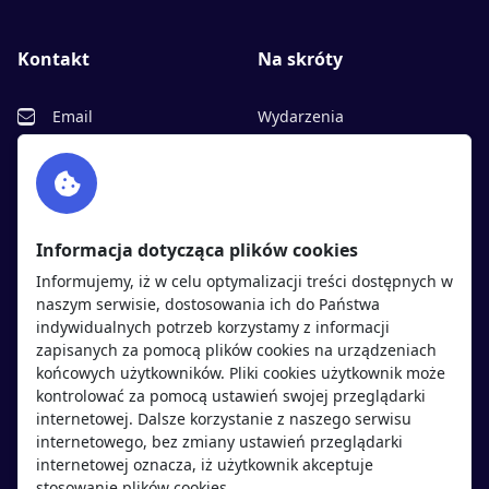
Kontakt
Na skróty
Email
Wydarzenia
Facebook
Partnerzy
Twitter
Rekrutujemy
sprawdź
LinkedIn
Polityka cookies
Informacja dotycząca plików cookies
Polityka prywatności
Informujemy, iż w celu optymalizacji treści dostępnych w
naszym serwisie, dostosowania ich do Państwa
indywidualnych potrzeb korzystamy z informacji
Kandydaci
Pracodawcy
zapisanych za pomocą plików cookies na urządzeniach
końcowych użytkowników. Pliki cookies użytkownik może
kontrolować za pomocą ustawień swojej przeglądarki
Regulamin kandydata
Regulamin pracodawcy
internetowej. Dalsze korzystanie z naszego serwisu
Oferty pracy
Dodaj ogłoszenie
internetowego, bez zmiany ustawień przeglądarki
internetowej oznacza, iż użytkownik akceptuje
Pracodawcy
stosowanie plików cookies.