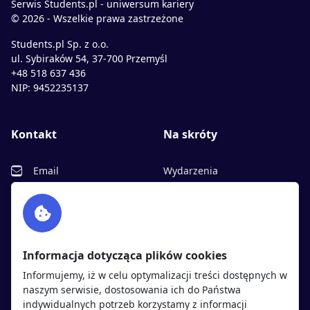
Serwis Students.pl - uniwersum kariery
© 2026 - Wszelkie prawa zastrzeżone
Students.pl Sp. z o.o.
ul. Sybiraków 54, 37-700 Przemyśl
+48 518 637 436
NIP: 9452235137
Kontakt
Na skróty
Email
Wydarzenia
Facebook
Partnerzy
Twitter
Rekrutujemy
sprawdź
LinkedIn
Polityka cookies
Informacja dotycząca plików cookies
Polityka prywatności
Informujemy, iż w celu optymalizacji treści dostępnych w
naszym serwisie, dostosowania ich do Państwa
indywidualnych potrzeb korzystamy z informacji