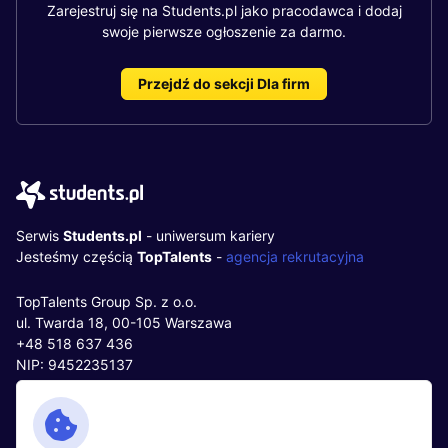
Zarejestruj się na Students.pl jako pracodawca i dodaj
swoje pierwsze ogłoszenie za darmo.
Przejdź do sekcji Dla firm
Serwis
Students.pl
- uniwersum kariery
Jesteśmy częścią
TopTalents
-
agencja rekrutacyjna
TopTalents Group Sp. z o.o.
ul. Twarda 18, 00-105 Warszawa
+48 518 637 436
NIP: 9452235137
Kontakt
Polityka cookies
Facebook
Polityka prywatności