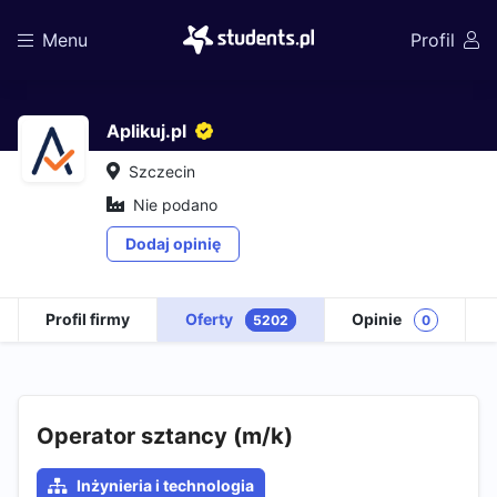
Menu
Profil
Aplikuj.pl
Szczecin
Nie podano
Dodaj opinię
Profil firmy
Oferty
Opinie
5202
0
Operator sztancy (m/k)
Inżynieria i technologia