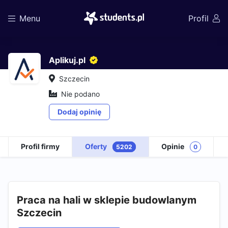
Menu
Profil
Aplikuj.pl
Szczecin
Nie podano
Dodaj opinię
Profil firmy
Oferty
Opinie
5202
0
Praca na hali w sklepie budowlanym
Szczecin