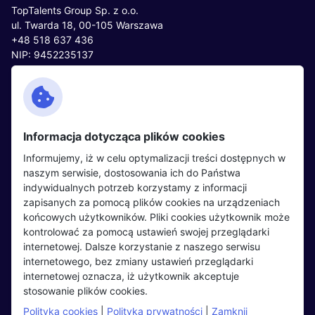
TopTalents Group Sp. z o.o.
ul. Twarda 18, 00-105 Warszawa
+48 518 637 436
NIP: 9452235137
Kontakt
Polityka cookies
Facebook
Polityka prywatności
Informacja dotycząca plików cookies
Twitter
Partnerzy
Informujemy, iż w celu optymalizacji treści dostępnych w
LinkedIn
Wydarzenia
naszym serwisie, dostosowania ich do Państwa
indywidualnych potrzeb korzystamy z informacji
zapisanych za pomocą plików cookies na urządzeniach
Kandydaci
Pracodawcy
końcowych użytkowników. Pliki cookies użytkownik może
kontrolować za pomocą ustawień swojej przeglądarki
Regulamin kandydata
Regulamin pracodawcy
internetowej. Dalsze korzystanie z naszego serwisu
Oferty pracy
Dodaj ogłoszenie
internetowego, bez zmiany ustawień przeglądarki
internetowej oznacza, iż użytkownik akceptuje
Pracodawcy
stosowanie plików cookies.
Opinie o pracodawcach
Polityka cookies
|
Polityka prywatności
|
Zamknij