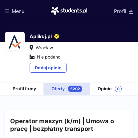
Menu
Profil
Aplikuj.pl
Wrocław
Nie podano
Dodaj opinię
Profil firmy
Oferty
Opinie
5202
0
Operator maszyn (k/m) | Umowa o
pracę | bezpłatny transport