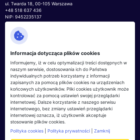
ul. Twarda 18, 00-105 Warszawa
+48 518 637 436
NIP: 9452235137
Kontakt
Polityka cookies
Facebook
Polityka prywatności
Informacja dotycząca plików cookies
Twitter
Partnerzy
Informujemy, iż w celu optymalizacji treści dostępnych w
LinkedIn
Wydarzenia
naszym serwisie, dostosowania ich do Państwa
indywidualnych potrzeb korzystamy z informacji
zapisanych za pomocą plików cookies na urządzeniach
Kandydaci
Pracodawcy
końcowych użytkowników. Pliki cookies użytkownik może
kontrolować za pomocą ustawień swojej przeglądarki
Regulamin kandydata
Regulamin pracodawcy
internetowej. Dalsze korzystanie z naszego serwisu
Oferty pracy
Dodaj ogłoszenie
internetowego, bez zmiany ustawień przeglądarki
internetowej oznacza, iż użytkownik akceptuje
Pracodawcy
stosowanie plików cookies.
Opinie o pracodawcach
Polityka cookies
|
Polityka prywatności
|
Zamknij
Blog