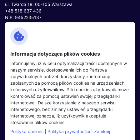
ul. Twarda 18, 00-105 Warszawa
+48 518 637 436
NIP: 9452235137
Kontakt
Polityka cookies
Facebook
Polityka prywatności
Informacja dotycząca plików cookies
Twitter
Partnerzy
Informujemy, iż w celu optymalizacji treści dostępnych w
LinkedIn
Wydarzenia
naszym serwisie, dostosowania ich do Państwa
indywidualnych potrzeb korzystamy z informacji
zapisanych za pomocą plików cookies na urządzeniach
Kandydaci
Pracodawcy
końcowych użytkowników. Pliki cookies użytkownik może
kontrolować za pomocą ustawień swojej przeglądarki
Regulamin kandydata
Regulamin pracodawcy
internetowej. Dalsze korzystanie z naszego serwisu
Oferty pracy
Dodaj ogłoszenie
internetowego, bez zmiany ustawień przeglądarki
internetowej oznacza, iż użytkownik akceptuje
Pracodawcy
stosowanie plików cookies.
Opinie o pracodawcach
Polityka cookies
|
Polityka prywatności
|
Zamknij