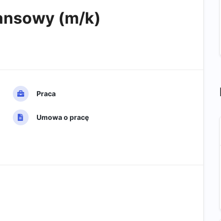
nansowy (m/k)
Praca
Umowa o pracę