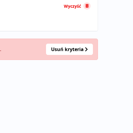
Wyczyść
.
Usuń kryteria