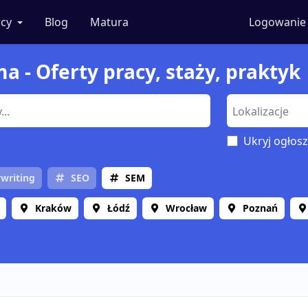
cy
Blog
Matura
Logowanie
a - Oferty pracy, staży, praktyk
Ukryj ogłosz
writing
SEO
SEM
Kraków
Łódź
Wrocław
Poznań