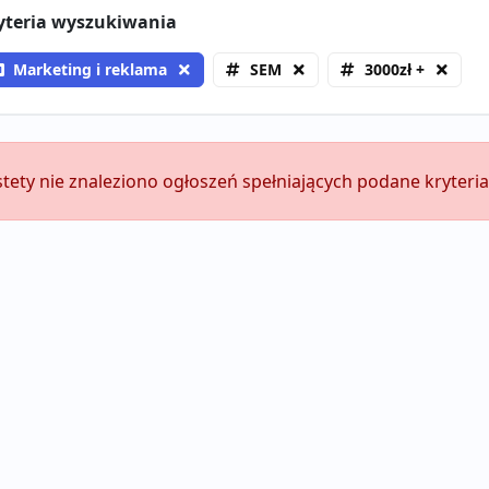
yteria wyszukiwania
Marketing i reklama
SEM
3000zł +
stety nie znaleziono ogłoszeń spełniających podane kryteria