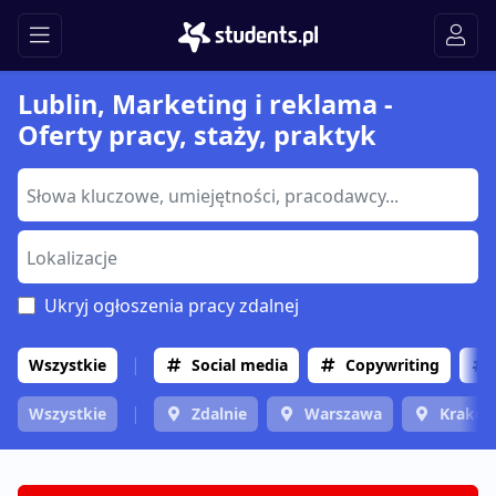
Lublin, Marketing i reklama -
Oferty pracy, staży, praktyk
Ukryj ogłoszenia pracy zdalnej
Wszystkie
Social media
Copywriting
Wszystkie
Zdalnie
Warszawa
Krakó