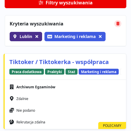
Filtry wyszukiwania
Kryteria wyszukiwania
Lublin
Marketing i reklama
Tiktoker / Tiktokerka - współpraca
Praca dodatkowa
Praktyki
Staż
Marketing i reklama
Soci
Archiwum Egzaminów
Zdalnie
Nie podano
Rekrutacja zdalna