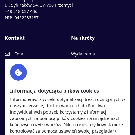
ul. Sybiraków 54, 37-700 Przemyśl
+48 518 637 436
NIP: 9452235137
Kontakt
Na skróty
Email
Wydarzenia
Facebook
Partnerzy
Twitter
Rekrutujemy
sprawdź
LinkedIn
Polityka cookies
Informacja dotycząca plików cookies
Polityka prywatności
Informujemy, iż w celu optymalizacji treści dostępnych w
naszym serwisie, dostosowania ich do Państwa
indywidualnych potrzeb korzystamy z informacji
Kandydaci
Pracodawcy
zapisanych za pomocą plików cookies na urządzeniach
końcowych użytkowników. Pliki cookies użytkownik może
kontrolować za pomocą ustawień swojej przeglądarki
Regulamin kandydata
Regulamin pracodawcy