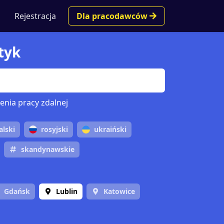
Rejestracja
Dla pracodawców
ktyk
enia pracy zdalnej
alski
rosyjski
ukraiński
skandynawskie
Gdańsk
Lublin
Katowice