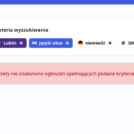
yteria wyszukiwania
Lublin
Języki obce
niemiecki
30
stety nie znaleziono ogłoszeń spełniających podane kryteria