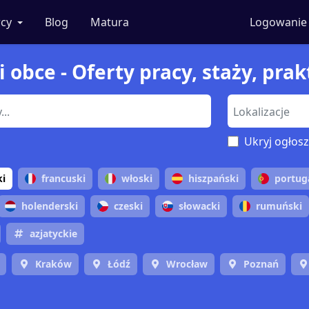
cy
Blog
Matura
Logowanie
i obce - Oferty pracy, staży, pra
Ukryj ogłosz
ki
francuski
włoski
hiszpański
portug
holenderski
czeski
słowacki
rumuński
azjatyckie
Kraków
Łódź
Wrocław
Poznań