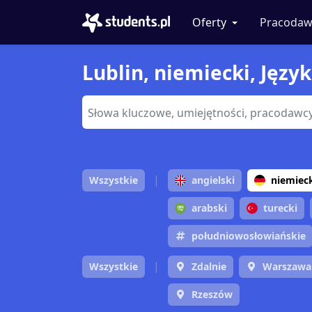
Oferty
Pracodaw
Lublin, niemiecki, Język
Wszystkie
angielski
niemiec
arabski
turecki
południowosłowiańskie
Wszystkie
Zdalnie
Warszawa
Rzeszów