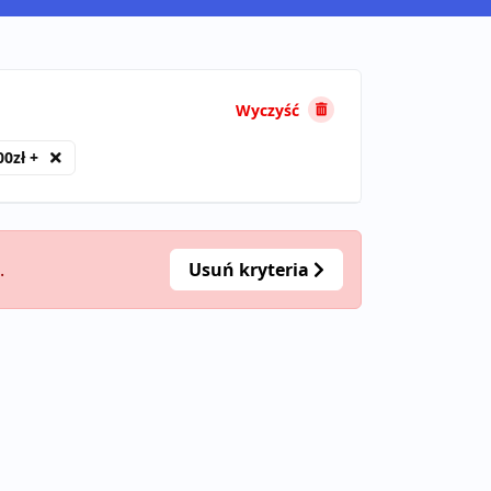
Wyczyść
00zł +
.
Usuń kryteria