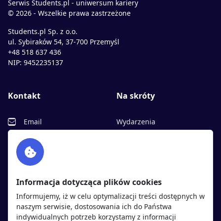
Serwis Students.pl - uniwersum kariery
© 2026 - Wszelkie prawa zastrzeżone
Students.pl Sp. z o.o.
ul. Sybiraków 54, 37-700 Przemyśl
+48 518 637 436
NIP: 9452235137
Kontakt
Na skróty
Email
Wydarzenia
Facebook
Partnerzy
Twitter
Rekrutujemy
sprawdź
LinkedIn
Polityka cookies
Informacja dotycząca plików cookies
Polityka prywatności
Informujemy, iż w celu optymalizacji treści dostępnych w
naszym serwisie, dostosowania ich do Państwa
indywidualnych potrzeb korzystamy z informacji