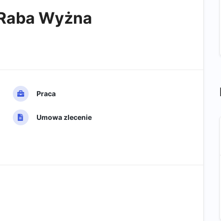
 Raba Wyżna
Praca
Umowa zlecenie