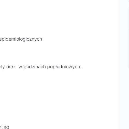
-epidemiologicznych
oty oraz w godzinach popłudniowych.
 ZUS)