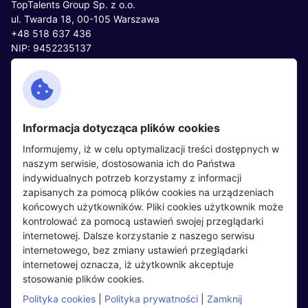
TopTalents Group Sp. z o.o.
ul. Twarda 18, 00-105 Warszawa
+48 518 637 436
NIP: 9452235137
Kontakt
Polityka cookies
Facebook
Polityka prywatności
Informacja dotycząca plików cookies
Twitter
Partnerzy
Informujemy, iż w celu optymalizacji treści dostępnych w
LinkedIn
Wydarzenia
naszym serwisie, dostosowania ich do Państwa
indywidualnych potrzeb korzystamy z informacji
zapisanych za pomocą plików cookies na urządzeniach
Kandydaci
Pracodawcy
końcowych użytkowników. Pliki cookies użytkownik może
kontrolować za pomocą ustawień swojej przeglądarki
Regulamin kandydata
Regulamin pracodawcy
internetowej. Dalsze korzystanie z naszego serwisu
Oferty pracy
Dodaj ogłoszenie
internetowego, bez zmiany ustawień przeglądarki
internetowej oznacza, iż użytkownik akceptuje
Pracodawcy
stosowanie plików cookies.
Opinie o pracodawcach
Polityka cookies
|
Polityka prywatności
|
Zamknij