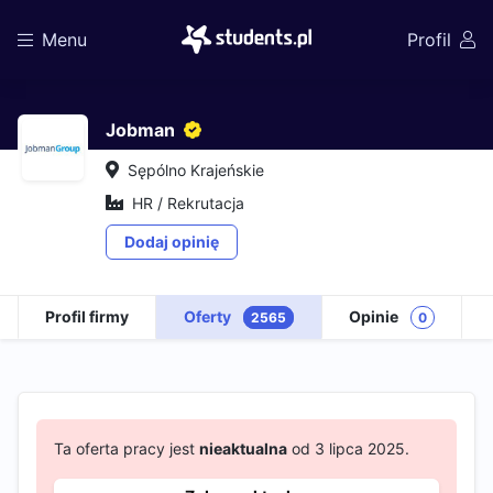
Menu
Profil
Jobman
Sępólno Krajeńskie
HR / Rekrutacja
Dodaj opinię
Profil firmy
Oferty
Opinie
2565
0
Ta oferta pracy jest
nieaktualna
od 3 lipca 2025.