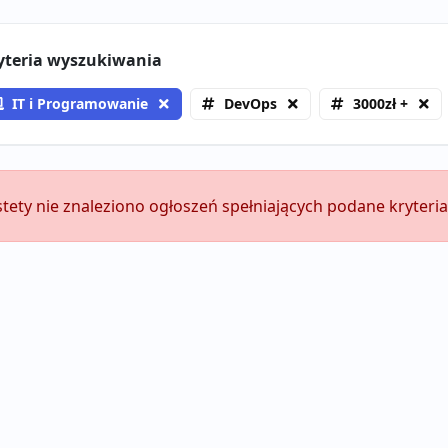
yteria wyszukiwania
IT i Programowanie
DevOps
3000zł +
stety nie znaleziono ogłoszeń spełniających podane kryteria