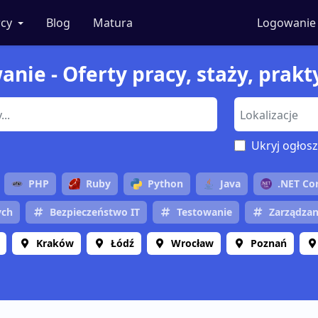
cy
Blog
Matura
Logowanie
nie - Oferty pracy, staży, prakt
Ukryj ogłosz
PHP
Ruby
Python
Java
.NET Co
ych
Bezpieczeństwo IT
Testowanie
Zarządzan
Kraków
Łódź
Wrocław
Poznań