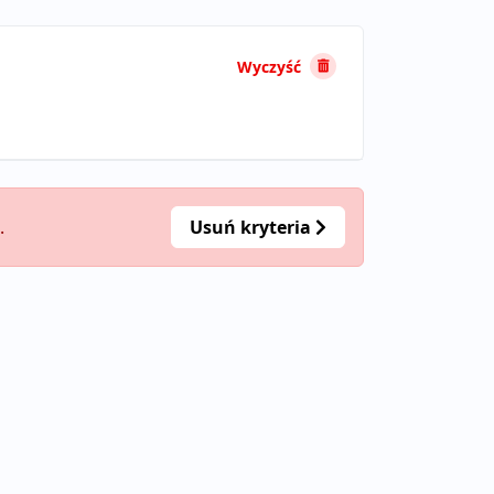
Wyczyść
.
Usuń kryteria