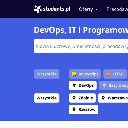
Oferty
Pracodaw
DevOps, IT i Programowa
Wszystkie
JavaScript
HTML
DevOps
Bazy dan
Wszystkie
Zdalnie
Warszawa
Rzeszów