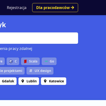
Rejestracja
Dla pracodawców
yk
enia pracy zdalnej
re
C
Scala
Go
ie projektami
UX design
Gdańsk
Lublin
Katowice