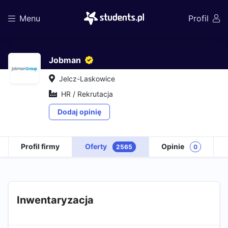
Menu
Profil
Jobman
Jelcz-Laskowice
HR / Rekrutacja
Dodaj opinię
Profil firmy
Oferty
Opinie
2565
0
Inwentaryzacja