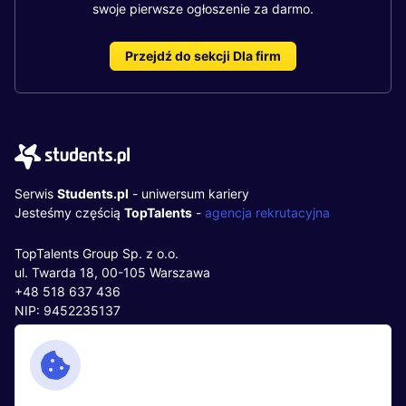
swoje pierwsze ogłoszenie za darmo.
Przejdź do sekcji Dla firm
Serwis
Students.pl
- uniwersum kariery
Jesteśmy częścią
TopTalents
-
agencja rekrutacyjna
TopTalents Group Sp. z o.o.
ul. Twarda 18, 00-105 Warszawa
+48 518 637 436
NIP: 9452235137
Kontakt
Polityka cookies
Facebook
Polityka prywatności