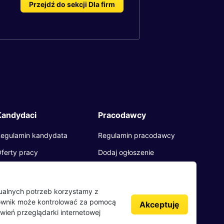
Przejdź do sekcji Dla firm
Kandydaci
Pracodawcy
egulamin kandydata
Regulamin pracodawcy
ferty pracy
Dodaj ogłoszenie
racodawcy
pinie o pracodawcach
dualnych potrzeb korzystamy z
kownik może kontrolować za pomocą
log
Akceptuję
wień przeglądarki internetowej