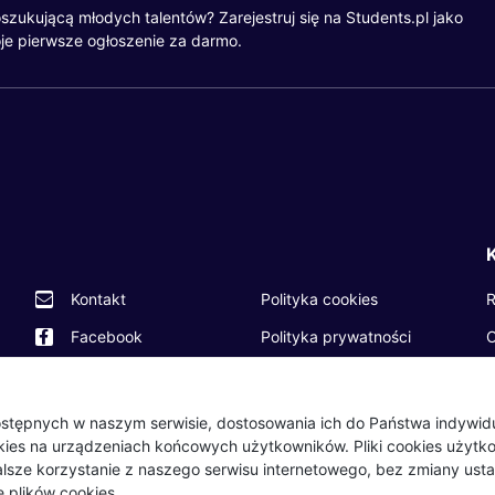
szukującą młodych talentów? Zarejestruj się na Students.pl jako
je pierwsze ogłoszenie za darmo.
R
Kontakt
Polityka cookies
O
Facebook
Polityka prywatności
P
Twitter
Partnerzy
O
LinkedIn
Wydarzenia
 dostępnych w naszym serwisie, dostosowania ich do Państwa indywi
okies na urządzeniach końcowych użytkowników. Pliki cookies użyt
B
Dalsze korzystanie z naszego serwisu internetowego, bez zmiany usta
 plików cookies.