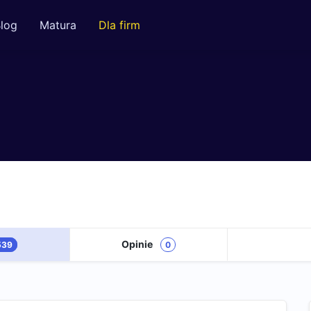
log
Matura
Dla firm
Opinie
539
0