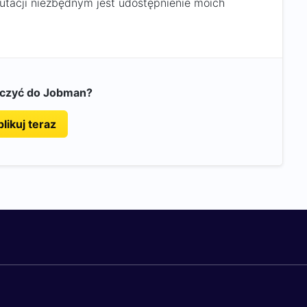
rutacji niezbędnym jest udostępnienie moich
ączyć do Jobman?
likuj teraz