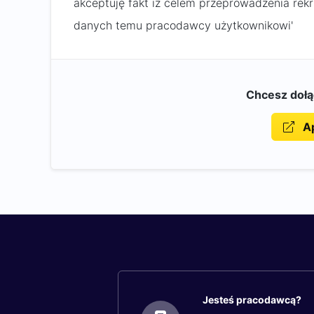
akceptuję fakt iż celem przeprowadzenia rek
danych temu pracodawcy użytkownikowi'
Chcesz doł
Ap
Jesteś pracodawcą?