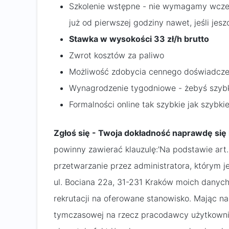
Szkolenie wstępne - nie wymagamy wcześ
już od pierwszej godziny nawet, jeśli jes
Stawka w wysokości 33 zł/h brutto
Zwrot kosztów za paliwo
Możliwość zdobycia cennego doświadczen
Wynagrodzenie tygodniowe - żebyś szybk
Formalności online tak szybkie jak szybki
Zgłoś się - Twoja dokładność naprawdę się l
powinny zawierać klauzulę:'Na podstawie art
przetwarzanie przez administratora, którym j
ul. Bociana 22a, 31-231 Kraków moich dany
rekrutacji na oferowane stanowisko. Mając n
tymczasowej na rzecz pracodawcy użytkownika