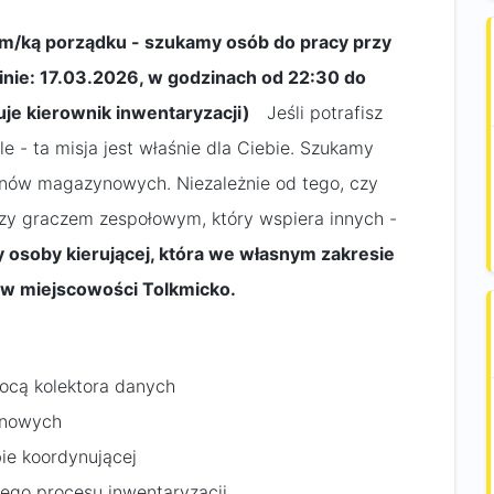
em/ką porządku - szukamy osób do pracy przy
inie: 17.03.2026, w godzinach od 22:30 do
je kierownik inwentaryzacji)
Jeśli potrafisz
e - ta misja jest właśnie dla Ciebie. Szukamy
nów magazynowych. Niezależnie od tego, czy
 czy graczem zespołowym, który wspiera innych -
osoby kierującej, która we własnym zakresie
 w miejscowości Tolkmicko.​
ocą kolektora danych
ynowych
bie koordynującej
łego procesu inwentaryzacji