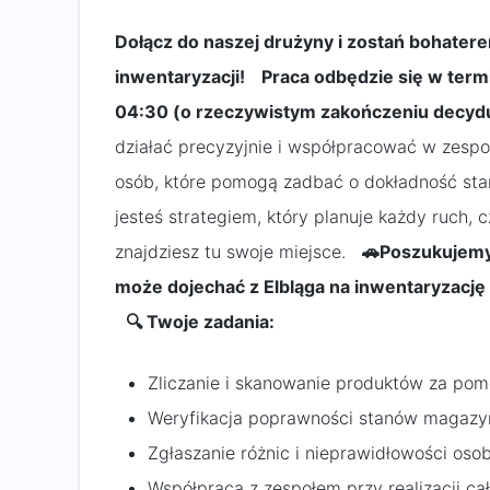
Dołącz do naszej drużyny i zostań bohater
inwentaryzacji!
Praca odbędzie się w term
04:30 (o rzeczywistym zakończeniu decydu
działać precyzyjnie i współpracować w zespol
osób, które pomogą zadbać o dokładność sta
jesteś strategiem, który planuje każdy ruch,
znajdziesz tu swoje miejsce.
🚗Poszukujemy 
może dojechać z Elbląga na inwentaryzację
🔍 Twoje zadania:
Zliczanie i skanowanie produktów za pom
Weryfikacja poprawności stanów magaz
Zgłaszanie różnic i nieprawidłowości oso
Współpraca z zespołem przy realizacji ca