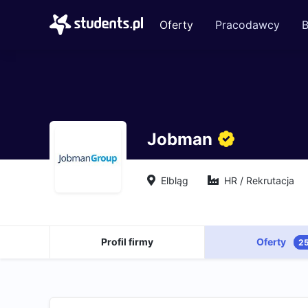
Oferty
Pracodawcy
B
Jobman
Elbląg
HR / Rekrutacja
Profil firmy
Oferty
2