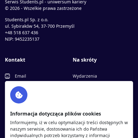
Serwis Students.pl - uniwersum kariery
© 2026 - Wszelkie prawa zastrzeżone
Students.pl Sp. z o.o.
ul. Sybiraków 54, 37-700 Przemyśl
+48 518 637 436
NIP: 9452235137
Kontakt
Na skróty
Email
Wydarzenia
Facebook
Partnerzy
Twitter
Rekrutujemy
sprawdź
LinkedIn
Polityka cookies
Informacja dotycząca plików cookies
Polityka prywatności
Informujemy, iż w celu optymalizacji treści dostępnych w
naszym serwisie, dostosowania ich do Państwa
indywidualnych potrzeb korzystamy z informacji