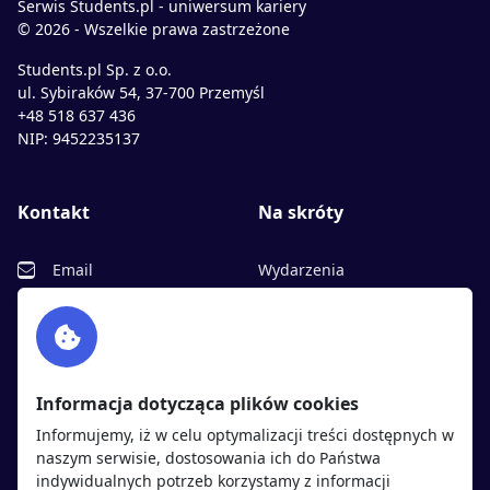
Serwis Students.pl - uniwersum kariery
© 2026 - Wszelkie prawa zastrzeżone
Students.pl Sp. z o.o.
ul. Sybiraków 54, 37-700 Przemyśl
+48 518 637 436
NIP: 9452235137
Kontakt
Na skróty
Email
Wydarzenia
Facebook
Partnerzy
Twitter
Rekrutujemy
sprawdź
LinkedIn
Polityka cookies
Informacja dotycząca plików cookies
Polityka prywatności
Informujemy, iż w celu optymalizacji treści dostępnych w
naszym serwisie, dostosowania ich do Państwa
indywidualnych potrzeb korzystamy z informacji