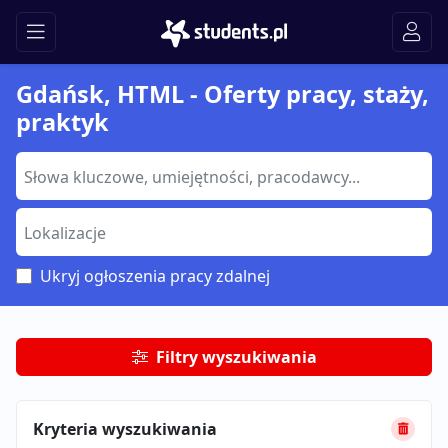
Gdańsk, HTML - Oferty pracy, staży,
praktyk
Ukryj ogłoszenia pracy zdalnej
Filtry wyszukiwania
Kryteria wyszukiwania