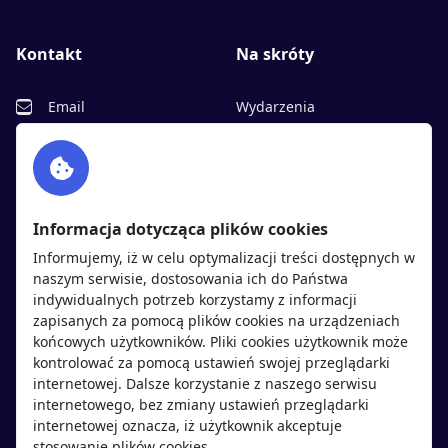
Kontakt
Na skróty
Email
Wydarzenia
Facebook
Partnerzy
Twitter
Rekrutujemy
sprawdź
LinkedIn
Polityka cookies
Informacja dotycząca plików cookies
Polityka prywatności
Informujemy, iż w celu optymalizacji treści dostępnych w
naszym serwisie, dostosowania ich do Państwa
indywidualnych potrzeb korzystamy z informacji
Kandydaci
Pracodawcy
zapisanych za pomocą plików cookies na urządzeniach
końcowych użytkowników. Pliki cookies użytkownik może
kontrolować za pomocą ustawień swojej przeglądarki
Regulamin kandydata
Regulamin pracodawcy
internetowej. Dalsze korzystanie z naszego serwisu
Oferty pracy
Dodaj ogłoszenie
internetowego, bez zmiany ustawień przeglądarki
internetowej oznacza, iż użytkownik akceptuje
Pracodawcy
stosowanie plików cookies.