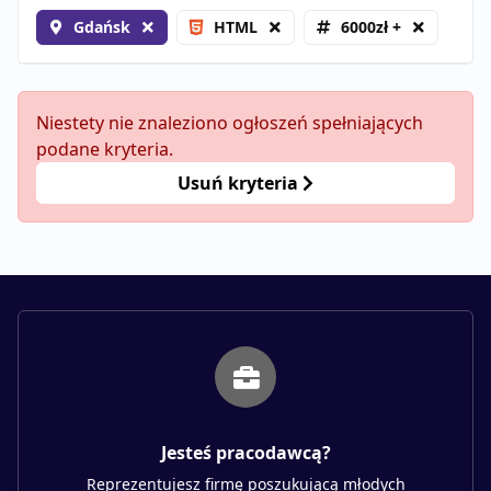
Gdańsk
HTML
6000zł +
Niestety nie znaleziono ogłoszeń spełniających
podane kryteria.
Usuń kryteria
Jesteś pracodawcą?
Reprezentujesz firmę poszukującą młodych