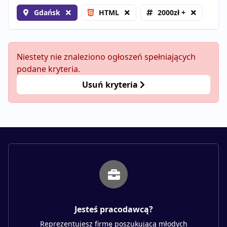
Gdańsk
HTML
2000zł +
Niestety nie znaleziono ogłoszeń spełniających
podane kryteria.
Usuń kryteria
Jesteś pracodawcą?
Reprezentujesz firmę poszukującą młodych