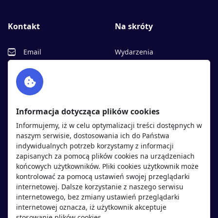
Kontakt
Na skróty
Email
Wydarzenia
Facebook
Partnerzy
Twitter
Rekrutujemy
sprawdź
LinkedIn
Polityka cookies
Informacja dotycząca plików cookies
Polityka prywatności
Informujemy, iż w celu optymalizacji treści dostępnych w
naszym serwisie, dostosowania ich do Państwa
indywidualnych potrzeb korzystamy z informacji
Kandydaci
Pracodawcy
zapisanych za pomocą plików cookies na urządzeniach
końcowych użytkowników. Pliki cookies użytkownik może
kontrolować za pomocą ustawień swojej przeglądarki
Regulamin kandydata
Regulamin pracodawcy
internetowej. Dalsze korzystanie z naszego serwisu
Oferty pracy
Dodaj ogłoszenie
internetowego, bez zmiany ustawień przeglądarki
internetowej oznacza, iż użytkownik akceptuje
Pracodawcy
stosowanie plików cookies.