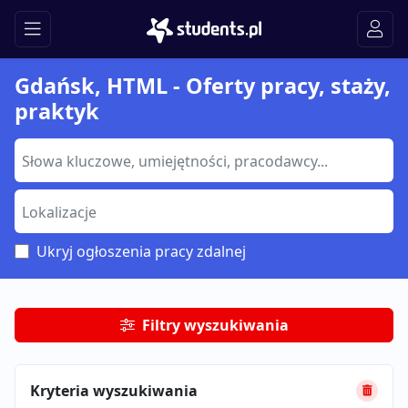
Gdańsk, HTML - Oferty pracy, staży,
praktyk
Ukryj ogłoszenia pracy zdalnej
Filtry wyszukiwania
Kryteria wyszukiwania