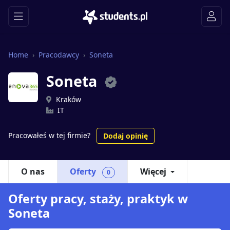
Home
Pracodawcy
Soneta
Soneta
Kraków
IT
Pracowałeś w tej firmie?
Dodaj opinię
O nas
Oferty
Więcej
0
Oferty pracy, staży, praktyk w
Soneta