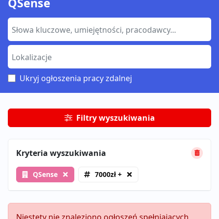
QSense
Ukryj ogłoszenia pracy zdalnej
Filtry wyszukiwania
Kryteria wyszukiwania
QSense
7000zł +
Niestety nie znaleziono ogłoszeń spełniających