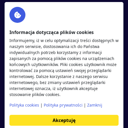
Facebook
Partnerzy
Twitter
Rekrutujemy
sprawdź
LinkedIn
Polityka cookies
Informacja dotycząca plików cookies
Polityka prywatności
Informujemy, iż w celu optymalizacji treści dostępnych w
naszym serwisie, dostosowania ich do Państwa
indywidualnych potrzeb korzystamy z informacji
Kandydaci
Pracodawcy
zapisanych za pomocą plików cookies na urządzeniach
końcowych użytkowników. Pliki cookies użytkownik może
kontrolować za pomocą ustawień swojej przeglądarki
Regulamin kandydata
Regulamin pracodawcy
internetowej. Dalsze korzystanie z naszego serwisu
Oferty pracy
Dodaj ogłoszenie
internetowego, bez zmiany ustawień przeglądarki
internetowej oznacza, iż użytkownik akceptuje
Pracodawcy
stosowanie plików cookies.
Opinie o pracodawcach
Polityka cookies
|
Polityka prywatności
|
Zamknij
Blog
Akceptuję