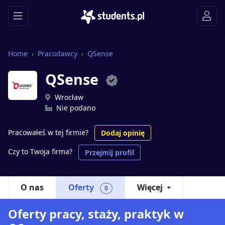
Home
Pracodawcy
QSense
QSense
Wrocław
Nie podano
Pracowałeś w tej firmie?
Dodaj opinię
Czy to Twoja firma?
Przejmij profil
O nas
Oferty
Więcej
0
Oferty pracy, staży, praktyk w