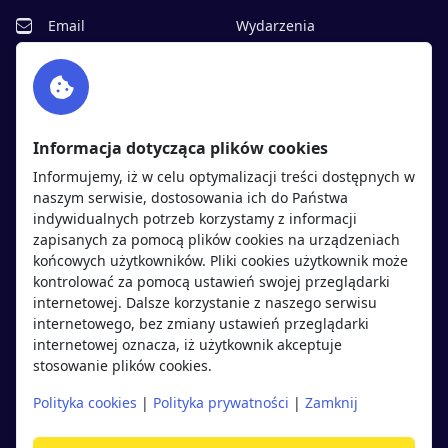
Email
Wydarzenia
Facebook
Partnerzy
Twitter
Rekrutujemy
sprawdź
LinkedIn
Polityka cookies
Informacja dotycząca plików cookies
Polityka prywatności
Informujemy, iż w celu optymalizacji treści dostępnych w
naszym serwisie, dostosowania ich do Państwa
indywidualnych potrzeb korzystamy z informacji
Kandydaci
Pracodawcy
zapisanych za pomocą plików cookies na urządzeniach
końcowych użytkowników. Pliki cookies użytkownik może
kontrolować za pomocą ustawień swojej przeglądarki
Regulamin kandydata
Regulamin pracodawcy
internetowej. Dalsze korzystanie z naszego serwisu
Oferty pracy
Dodaj ogłoszenie
internetowego, bez zmiany ustawień przeglądarki
internetowej oznacza, iż użytkownik akceptuje
Pracodawcy
stosowanie plików cookies.
Opinie o pracodawcach
Polityka cookies
|
Polityka prywatności
|
Zamknij
Blog