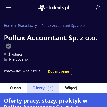
Home
Pracodawcy
Pollux Accountant Sp. z o.o.
Pollux Accountant Sp. z o.o.
Świdnica
Nie podano
Pracowałeś w tej firmie?
Dodaj opinię
O nas
Oferty
Więcej
0
Oferty pracy, staży, praktyk w