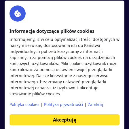
Facebook
Partnerzy
Twitter
Rekrutujemy
sprawdź
LinkedIn
Polityka cookies
Informacja dotycząca plików cookies
Polityka prywatności
Informujemy, iż w celu optymalizacji treści dostępnych w
naszym serwisie, dostosowania ich do Państwa
indywidualnych potrzeb korzystamy z informacji
Kandydaci
Pracodawcy
zapisanych za pomocą plików cookies na urządzeniach
końcowych użytkowników. Pliki cookies użytkownik może
kontrolować za pomocą ustawień swojej przeglądarki
Regulamin kandydata
Regulamin pracodawcy
internetowej. Dalsze korzystanie z naszego serwisu
Oferty pracy
Dodaj ogłoszenie
internetowego, bez zmiany ustawień przeglądarki
internetowej oznacza, iż użytkownik akceptuje
Pracodawcy
stosowanie plików cookies.
Opinie o pracodawcach
Polityka cookies
|
Polityka prywatności
|
Zamknij
Blog
Akceptuję