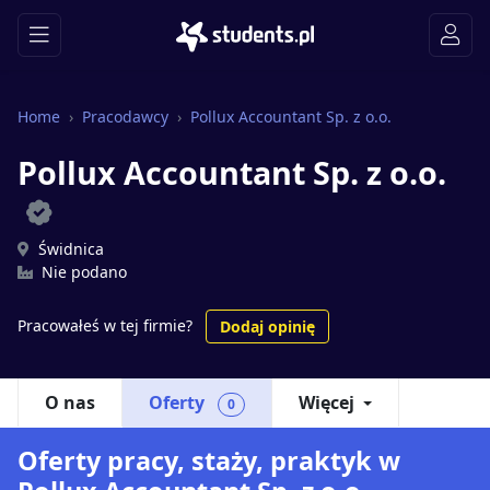
Home
Pracodawcy
Pollux Accountant Sp. z o.o.
Pollux Accountant Sp. z o.o.
Świdnica
Nie podano
Pracowałeś w tej firmie?
Dodaj opinię
O nas
Oferty
Więcej
0
Oferty pracy, staży, praktyk w