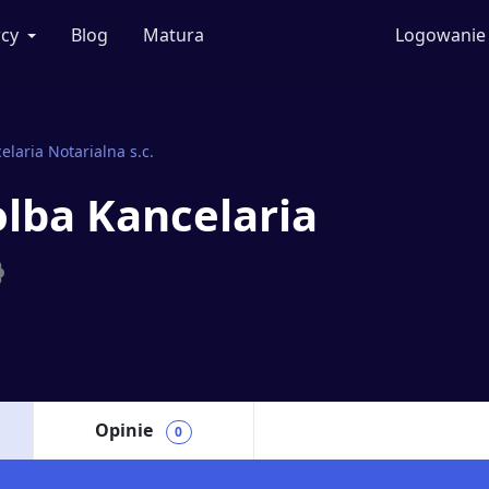
cy
Blog
Matura
Logowanie
elaria Notarialna s.c.
olba Kancelaria
Opinie
0