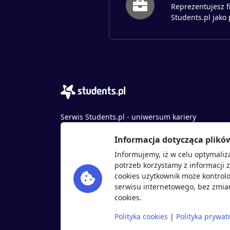
Reprezentujesz f
Students.pl jako
Serwis Students.pl - uniwersum kariery
© 2026 - Wszelkie prawa zastrzeżone
Informacja dotycząca plikó
Students.pl Sp. z o.o.
Informujemy, iż w celu optymaliz
ul. Sybiraków 54, 37-700 Przemyśl
potrzeb korzystamy z informacji 
+48 518 637 436
cookies użytkownik może kontrolo
NIP: 9452235137
serwisu internetowego, bez zmian
cookies.
Polityka cookies
|
Polityka prywat