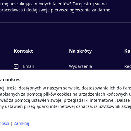
irmę poszukującą młodych talentów? Zarejestruj się na
 pracodawca i dodaj swoje pierwsze ogłoszenie za darmo.
Kontakt
Na skróty
Ka
Email
Wydarzenia
Reg
Facebook
Partnerzy
Ofe
w cookies
acji treści dostępnych w naszym serwisie, dostosowania ich do Pa
Twitter
Rekrutujemy
Pr
sprawdź
zapisanych za pomocą plików cookies na urządzeniach końcowych u
LinkedIn
Polityka cookies
Opi
wać za pomocą ustawień swojej przeglądarki internetowej. Dalsze 
y ustawień przeglądarki internetowej oznacza, iż użytkownik akce
Polityka prywatności
Blo
ności
|
Zamknij