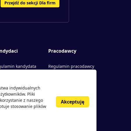
Przejdź do sekcji Dla firm
ndydaci
Pracodawcy
ulamin kandydata
Regulamin pracodawcy
rty pracy
Dodaj ogłoszenie
ństwa indywidualnych
acodawcy
żytkowników. Pliki
nie o pracodawcach
korzystanie z naszego
Akceptuję
ptuje stosowanie plików
g