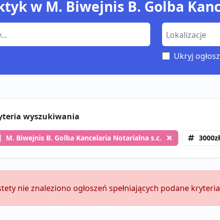
ktyk w M. Biwejnis B. Golba Kanc
Ukryj ogłosz
yteria wyszukiwania
M. Biwejnis B. Golba Kancelaria Notarialna s.c.
3000zł
stety nie znaleziono ogłoszeń spełniających podane kryteria