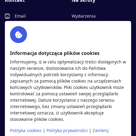
Kontakt
Na skróty
Email
Wydarzenia
Facebook
Partnerzy
Twitter
Rekrutujemy
sprawdź
LinkedIn
Polityka cookies
Informacja dotycząca plików cookies
Polityka prywatności
Informujemy, iż w celu optymalizacji treści dostępnych w
naszym serwisie, dostosowania ich do Państwa
indywidualnych potrzeb korzystamy z informacji
Kandydaci
Pracodawcy
zapisanych za pomocą plików cookies na urządzeniach
końcowych użytkowników. Pliki cookies użytkownik może
kontrolować za pomocą ustawień swojej przeglądarki
Regulamin kandydata
Regulamin pracodawcy
internetowej. Dalsze korzystanie z naszego serwisu
Oferty pracy
Dodaj ogłoszenie
internetowego, bez zmiany ustawień przeglądarki
internetowej oznacza, iż użytkownik akceptuje
Pracodawcy
stosowanie plików cookies.
Opinie o pracodawcach
Polityka cookies
|
Polityka prywatności
|
Zamknij