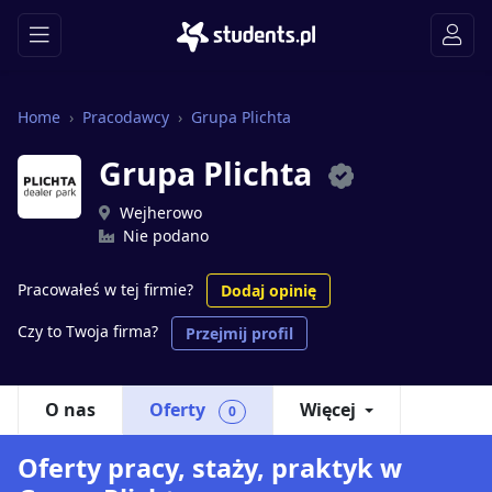
Home
Pracodawcy
Grupa Plichta
Grupa Plichta
Wejherowo
Nie podano
Pracowałeś w tej firmie?
Dodaj opinię
Czy to Twoja firma?
Przejmij profil
O nas
Oferty
Więcej
0
Oferty pracy, staży, praktyk w