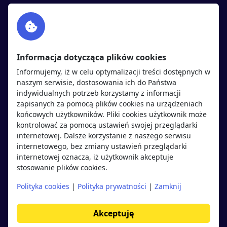
Facebook
Partnerzy
Twitter
Rekrutujemy
sprawdź
LinkedIn
Polityka cookies
Informacja dotycząca plików cookies
Polityka prywatności
Informujemy, iż w celu optymalizacji treści dostępnych w
naszym serwisie, dostosowania ich do Państwa
indywidualnych potrzeb korzystamy z informacji
Kandydaci
Pracodawcy
zapisanych za pomocą plików cookies na urządzeniach
końcowych użytkowników. Pliki cookies użytkownik może
kontrolować za pomocą ustawień swojej przeglądarki
Regulamin kandydata
Regulamin pracodawcy
internetowej. Dalsze korzystanie z naszego serwisu
Oferty pracy
Dodaj ogłoszenie
internetowego, bez zmiany ustawień przeglądarki
internetowej oznacza, iż użytkownik akceptuje
Pracodawcy
stosowanie plików cookies.
Opinie o pracodawcach
Polityka cookies
|
Polityka prywatności
|
Zamknij
Blog
Akceptuję