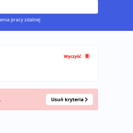
enia pracy zdalnej
Wyczyść
.
Usuń kryteria