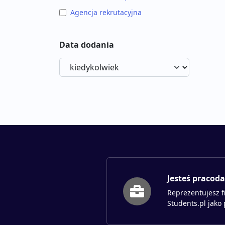
Agencja rekrutacyjna
Data dodania
Jesteś pracod
Reprezentujesz f
Students.pl jako