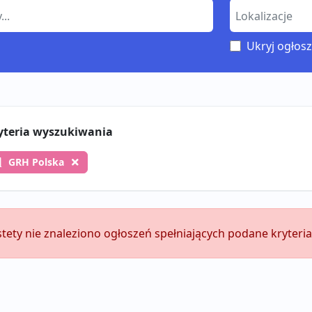
Ukryj ogłosz
yteria wyszukiwania
GRH Polska
stety nie znaleziono ogłoszeń spełniających podane kryteria