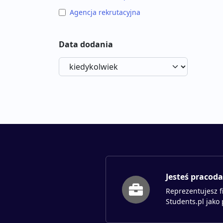
Agencja rekrutacyjna
Data dodania
Jesteś pracod
Reprezentujesz f
Students.pl jako