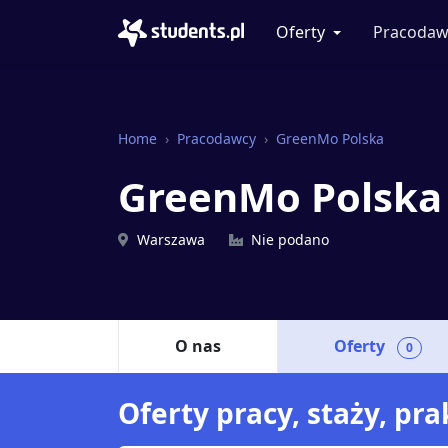
Oferty
Pracodaw
Home
Pracodawcy
GreenMo Polska
GreenMo Polsk
Warszawa
Nie podano
O nas
Oferty
0
Oferty pracy, staży, p