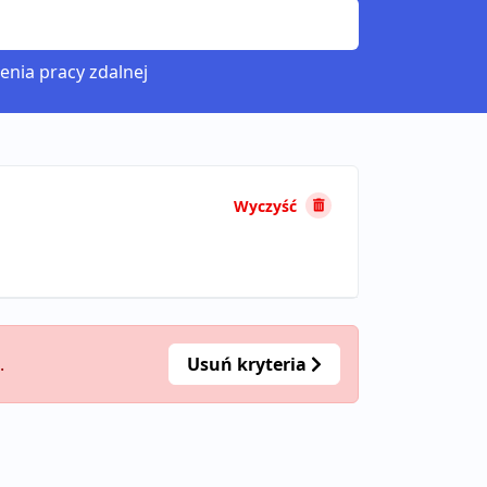
enia pracy zdalnej
Wyczyść
.
Usuń kryteria