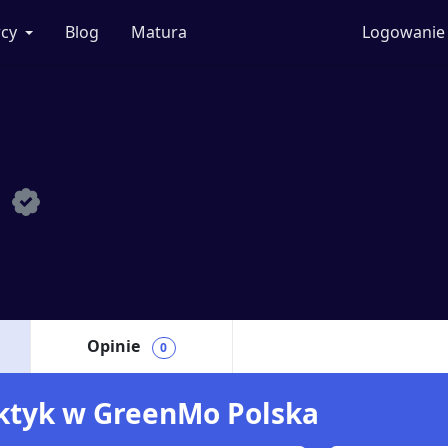
cy
Blog
Matura
Logowanie
a
Opinie
0
raktyk w GreenMo Polska