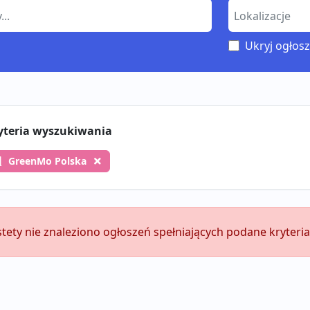
Ukryj ogłosz
yteria wyszukiwania
GreenMo Polska
stety nie znaleziono ogłoszeń spełniających podane kryteria