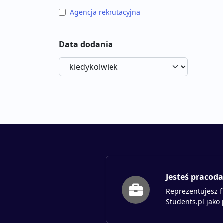
Agencja rekrutacyjna
Data dodania
Jesteś pracod
Reprezentujesz f
Students.pl jako