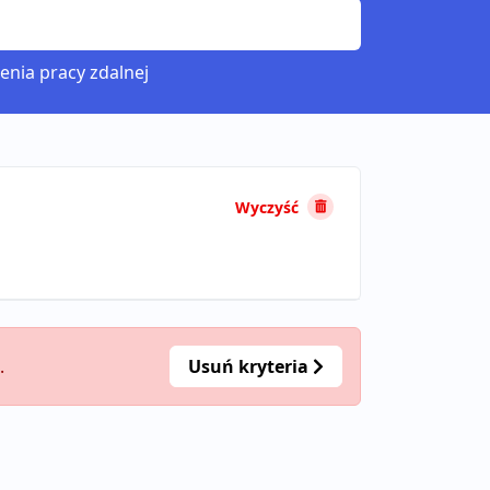
enia pracy zdalnej
Wyczyść
.
Usuń kryteria