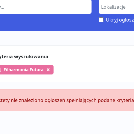
Ukryj ogłosz
yteria wyszukiwania
Filharmonia Futura
stety nie znaleziono ogłoszeń spełniających podane kryteria