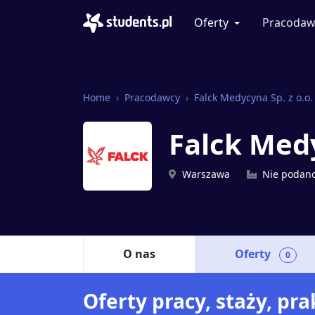
Oferty
Pracodaw
Home
Pracodawcy
Falck Medycyna Sp. z o.o.
Falck Medy
Warszawa
Nie podan
O nas
Oferty
0
Oferty pracy, staży, pra