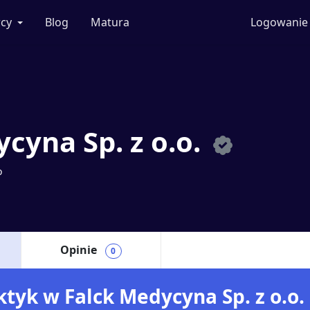
cy
Blog
Matura
Logowanie
cyna Sp. z o.o.
o
Opinie
0
ktyk w Falck Medycyna Sp. z o.o.