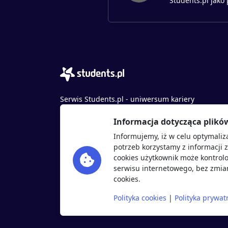
Students.pl jako
Serwis Students.pl - uniwersum kariery
© 2026 - Wszelkie prawa zastrzeżone
Informacja dotycząca plikó
Students.pl Sp. z o.o.
Informujemy, iż w celu optymaliz
ul. Sybiraków 54, 37-700 Przemyśl
potrzeb korzystamy z informacji 
+48 518 637 436
cookies użytkownik może kontrolo
NIP: 9452235137
serwisu internetowego, bez zmian
cookies.
Polityka cookies
|
Polityka prywat