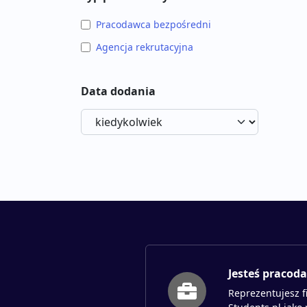
Pracodawca bezpośredni
Agencja rekrutacyjna
Data dodania
Jesteś pracod
Reprezentujesz f