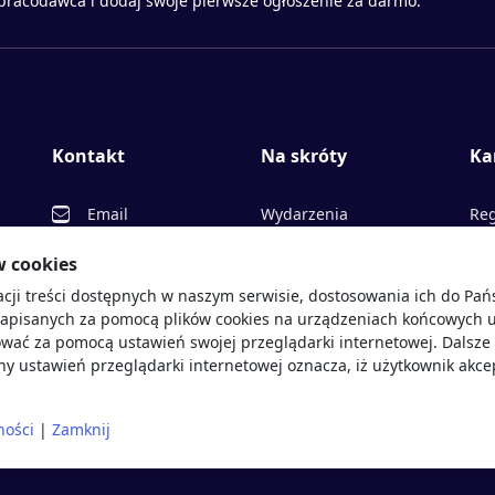
 pracodawca i dodaj swoje pierwsze ogłoszenie za darmo.
Kontakt
Na skróty
Ka
Email
Wydarzenia
Reg
Facebook
Partnerzy
Ofe
w cookies
acji treści dostępnych w naszym serwisie, dostosowania ich do Pa
Twitter
Rekrutujemy
Pr
sprawdź
zapisanych za pomocą plików cookies na urządzeniach końcowych u
LinkedIn
Polityka cookies
Opi
wać za pomocą ustawień swojej przeglądarki internetowej. Dalsze 
y ustawień przeglądarki internetowej oznacza, iż użytkownik akce
Polityka prywatności
Blo
ności
|
Zamknij