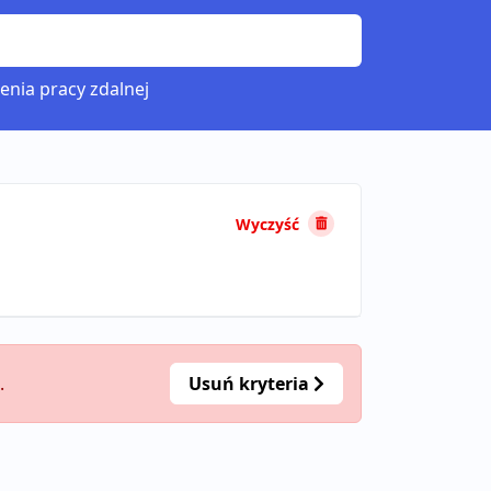
enia pracy zdalnej
Wyczyść
.
Usuń kryteria