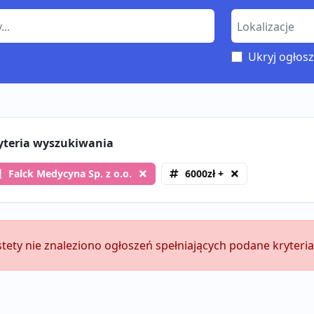
Ukryj ogłosz
yteria wyszukiwania
Falck Medycyna Sp. z o.o.
6000zł +
stety nie znaleziono ogłoszeń spełniających podane kryteria