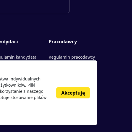
ndydaci
Pracodawcy
ulamin kandydata
Regulamin pracodawcy
rty pracy
Dodaj ogłoszenie
ństwa indywidualnych
acodawcy
żytkowników. Pliki
nie o pracodawcach
korzystanie z naszego
Akceptuję
ptuje stosowanie plików
g