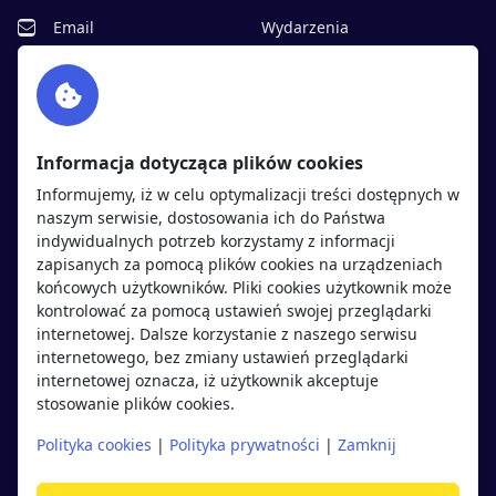
Email
Wydarzenia
Facebook
Partnerzy
Twitter
Rekrutujemy
sprawdź
LinkedIn
Polityka cookies
Informacja dotycząca plików cookies
Polityka prywatności
Informujemy, iż w celu optymalizacji treści dostępnych w
naszym serwisie, dostosowania ich do Państwa
indywidualnych potrzeb korzystamy z informacji
Kandydaci
Pracodawcy
zapisanych za pomocą plików cookies na urządzeniach
końcowych użytkowników. Pliki cookies użytkownik może
kontrolować za pomocą ustawień swojej przeglądarki
Regulamin kandydata
Regulamin pracodawcy
internetowej. Dalsze korzystanie z naszego serwisu
Oferty pracy
Dodaj ogłoszenie
internetowego, bez zmiany ustawień przeglądarki
internetowej oznacza, iż użytkownik akceptuje
Pracodawcy
stosowanie plików cookies.
Opinie o pracodawcach
Polityka cookies
|
Polityka prywatności
|
Zamknij
Blog