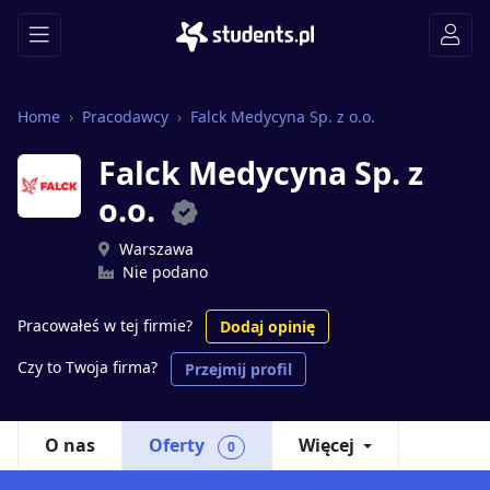
Home
Pracodawcy
Falck Medycyna Sp. z o.o.
Falck Medycyna Sp. z
o.o.
Warszawa
Nie podano
Pracowałeś w tej firmie?
Dodaj opinię
Czy to Twoja firma?
Przejmij profil
O nas
Oferty
Więcej
0