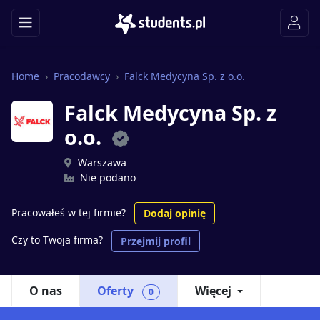
Home
Pracodawcy
Falck Medycyna Sp. z o.o.
Falck Medycyna Sp. z
o.o.
Warszawa
Nie podano
Pracowałeś w tej firmie?
Dodaj opinię
Czy to Twoja firma?
Przejmij profil
O nas
Oferty
Więcej
0