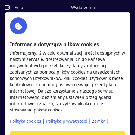
Email
Wydarzenia
Facebook
Partnerzy
Twitter
Rekrutujemy
sprawdź
LinkedIn
Polityka cookies
Informacja dotycząca plików cookies
Polityka prywatności
Informujemy, iż w celu optymalizacji treści dostępnych w
naszym serwisie, dostosowania ich do Państwa
indywidualnych potrzeb korzystamy z informacji
Kandydaci
Pracodawcy
zapisanych za pomocą plików cookies na urządzeniach
końcowych użytkowników. Pliki cookies użytkownik może
kontrolować za pomocą ustawień swojej przeglądarki
Regulamin kandydata
Regulamin pracodawcy
internetowej. Dalsze korzystanie z naszego serwisu
Oferty pracy
Dodaj ogłoszenie
internetowego, bez zmiany ustawień przeglądarki
internetowej oznacza, iż użytkownik akceptuje
Pracodawcy
stosowanie plików cookies.
Opinie o pracodawcach
Polityka cookies
|
Polityka prywatności
|
Zamknij
Blog