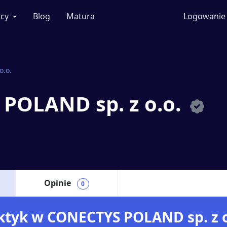
cy
Blog
Matura
Logowanie
o.o.
POLAND sp. z o.o.
Opinie
0
raktyk w CONECTYS POLAND sp. z o