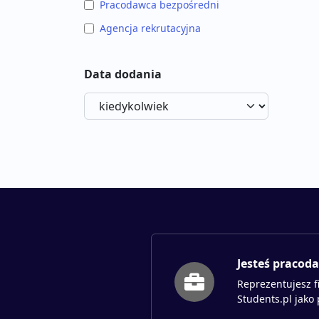
Pracodawca bezpośredni
Agencja rekrutacyjna
Data dodania
Jesteś pracod
Reprezentujesz f
Students.pl jako