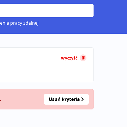
enia pracy zdalnej
Wyczyść
.
Usuń kryteria