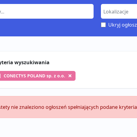
Ukryj ogłosz
yteria wyszukiwania
CONECTYS POLAND sp. z o.o.
stety nie znaleziono ogłoszeń spełniających podane kryteria