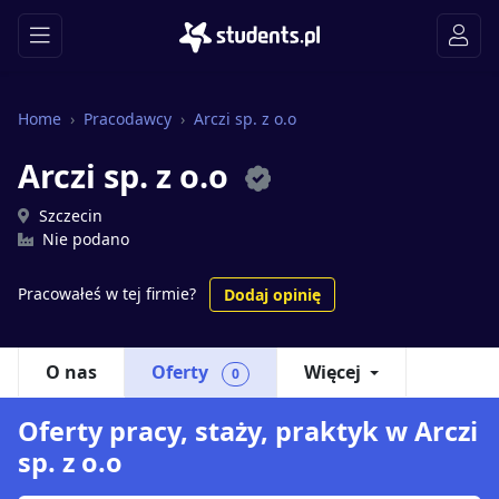
Home
Pracodawcy
Arczi sp. z o.o
Arczi sp. z o.o
Szczecin
Nie podano
Pracowałeś w tej firmie?
Dodaj opinię
O nas
Oferty
Więcej
0
Oferty pracy, staży, praktyk w Arczi
sp. z o.o