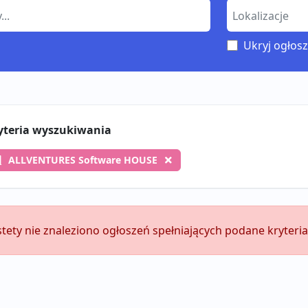
Ukryj ogłosz
yteria wyszukiwania
ALLVENTURES Software HOUSE
stety nie znaleziono ogłoszeń spełniających podane kryteria