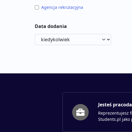
Agencja rekrutacyjna
Data dodania
Jesteś pracod
Reprezentujesz f
Students.pl jako