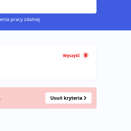
enia pracy zdalnej
Wyczyść
.
Usuń kryteria