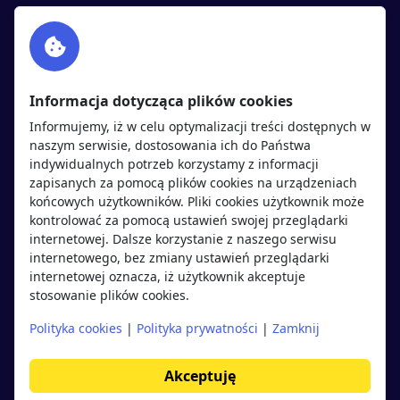
Facebook
Partnerzy
Twitter
Rekrutujemy
sprawdź
LinkedIn
Polityka cookies
Informacja dotycząca plików cookies
Polityka prywatności
Informujemy, iż w celu optymalizacji treści dostępnych w
naszym serwisie, dostosowania ich do Państwa
indywidualnych potrzeb korzystamy z informacji
Kandydaci
Pracodawcy
zapisanych za pomocą plików cookies na urządzeniach
końcowych użytkowników. Pliki cookies użytkownik może
kontrolować za pomocą ustawień swojej przeglądarki
Regulamin kandydata
Regulamin pracodawcy
internetowej. Dalsze korzystanie z naszego serwisu
Oferty pracy
Dodaj ogłoszenie
internetowego, bez zmiany ustawień przeglądarki
internetowej oznacza, iż użytkownik akceptuje
Pracodawcy
stosowanie plików cookies.
Opinie o pracodawcach
Polityka cookies
|
Polityka prywatności
|
Zamknij
Blog
Akceptuję