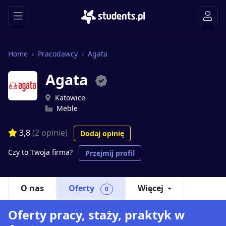
Home
Pracodawcy
Agata
Agata
Katowice
Meble
3,8
(2 opinie)
Dodaj opinię
Czy to Twoja firma?
Przejmij profil
O nas
Oferty
Więcej
0
Oferty pracy, staży, praktyk w