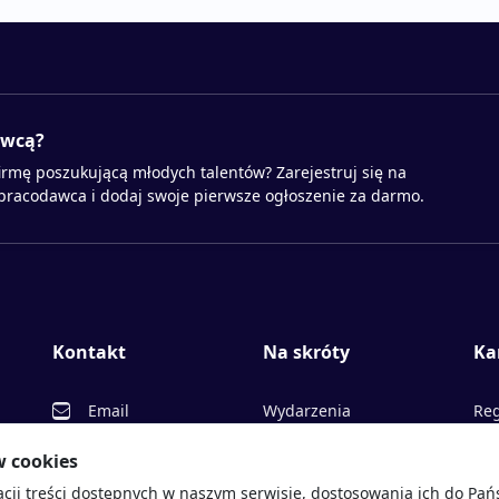
awcą?
irmę poszukującą młodych talentów? Zarejestruj się na
 pracodawca i dodaj swoje pierwsze ogłoszenie za darmo.
Kontakt
Na skróty
Ka
Email
Wydarzenia
Reg
Facebook
Partnerzy
Ofe
w cookies
acji treści dostępnych w naszym serwisie, dostosowania ich do Pa
Twitter
Rekrutujemy
Pr
sprawdź