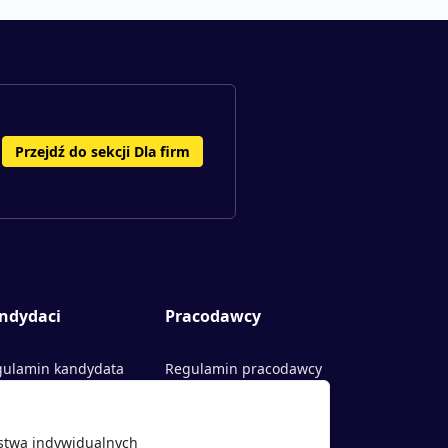
Przejdź do sekcji Dla firm
ndydaci
Pracodawcy
ulamin kandydata
Regulamin pracodawcy
rty pracy
Dodaj ogłoszenie
ństwa indywidualnych
acodawcy