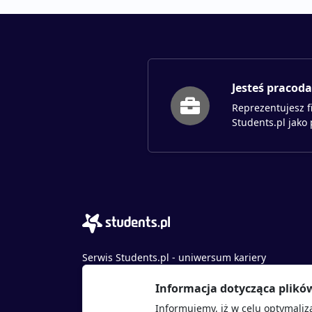
Jesteś pracod
Reprezentujesz f
Students.pl jako
Serwis Students.pl - uniwersum kariery
© 2026 - Wszelkie prawa zastrzeżone
Informacja dotycząca plikó
Students.pl Sp. z o.o.
Informujemy, iż w celu optymaliz