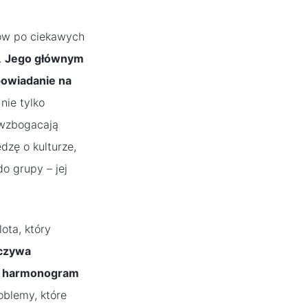
tów po ciekawych
.
Jego głównym
powiadanie na
nie tylko
i wzbogacają
zę o kulturze,
do grupy – jej
ota, który
oczywa
t i harmonogram
oblemy, które