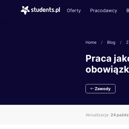
Oferty
Pracodawcy
B
Home
Blog
Z
Praca jak
obowiązki
Zawody
Aktualizacja:
24 paźdz