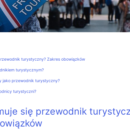
przewodnik turystyczny? Zakres obowiązków
dnikiem turystycznym?
y jako przewodnik turystyczny?
odnicy turystyczni?
uje się przewodnik turystyc
bowiązków