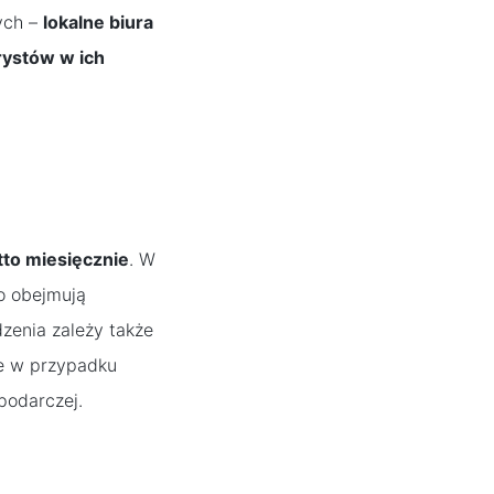
ych –
lokalne biura
rystów w ich
tto miesięcznie
. W
o obejmują
zenia zależy także
ie w przypadku
podarczej.