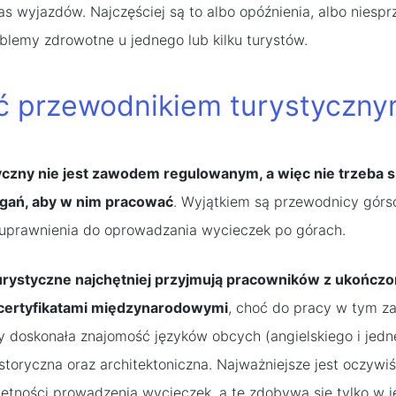
as wyjazdów. Najczęściej są to albo opóźnienia, albo niespr
lemy zdrowotne u jednego lub kilku turystów.
ć przewodnikiem turystyczn
czny nie jest zawodem regulowanym, a więc nie trzeba s
gań, aby w nim pracować
. Wyjątkiem są przewodnicy górs
 uprawnienia do oprowadzania wycieczek po górach.
urystyczne najchętniej przyjmują pracowników z ukończ
certyfikatami międzynarodowymi
, choć do pracy w tym z
 doskonała znajomość języków obcych (angielskiego i jed
storyczna oraz architektoniczna. Najważniejsze jest oczywi
jętności prowadzenia wycieczek, a tę zdobywa się tylko w 