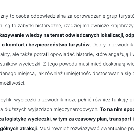
czny to osoba odpowiedzialna za oprowadzanie grup turys
j są to zabytki historyczne, rzadziej malownicze krajobrazy
kazywanie wiedzy na temat odwiedzanych lokalizacji, od
e o komfort i bezpieczeństwo turystów
. Dobry przewodnik 
akty, ale także potrafi opowiadać historie, które angażują 
stników wycieczki. Z tego powodu musi mieć doskonałą wied
h danego miejsca, jak również umiejętność dostosowania się 
możliwości.
cyfiki wycieczki przewodnik może pełnić również funkcję pil
na dłuższych wyjazdach międzynarodowych.
To na nim sp
a logistykę wycieczki, w tym za czasowy plan, transpor
ólnych atrakcji
. Musi również rozwiązywać ewentualne pr