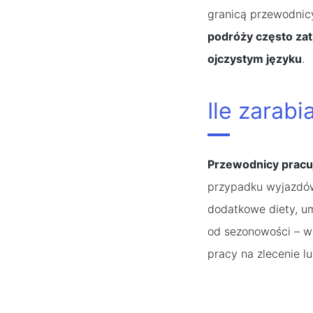
granicą przewodnic
podróży często zat
ojczystym języku
.
Ile zarab
Przewodnicy pracuj
przypadku wyjazdów
dodatkowe diety, um
od sezonowości – w 
pracy na zlecenie l