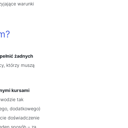
zyjające warunki
ym?
pełnić żadnych
cy, którzy muszą
onymi kursami
awodzie tak
nego, dodatkowego)
ście doświadczenie
jeden sposób – za