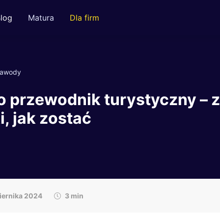
log
Matura
Dla firm
awody
o przewodnik turystyczny – z
, jak zostać
iernika 2024
3 min