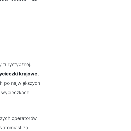
 turystycznej.
ycieczki krajowe,
ch po największych
. wycieczkach
szych operatorów
 Natomiast za