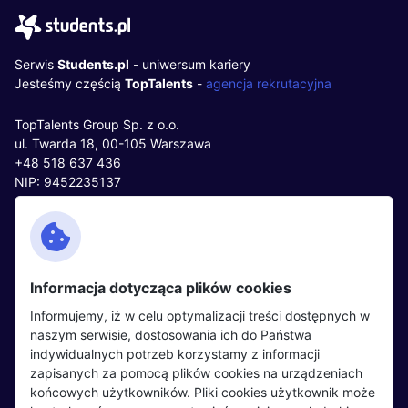
Serwis
Students.pl
- uniwersum kariery
Jesteśmy częścią
TopTalents
-
agencja rekrutacyjna
TopTalents Group Sp. z o.o.
ul. Twarda 18, 00-105 Warszawa
+48 518 637 436
NIP: 9452235137
Kontakt
Polityka cookies
Facebook
Polityka prywatności
Informacja dotycząca plików cookies
Twitter
Partnerzy
Informujemy, iż w celu optymalizacji treści dostępnych w
LinkedIn
Wydarzenia
naszym serwisie, dostosowania ich do Państwa
indywidualnych potrzeb korzystamy z informacji
zapisanych za pomocą plików cookies na urządzeniach
Kandydaci
Pracodawcy
końcowych użytkowników. Pliki cookies użytkownik może