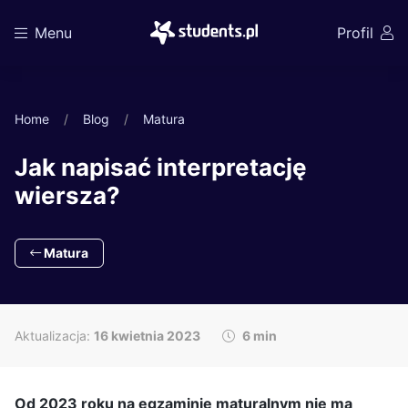
Menu
Profil
Home
Blog
Matura
Jak napisać interpretację
wiersza?
Matura
Aktualizacja:
16 kwietnia 2023
6 min
Od 2023 roku na egzaminie maturalnym nie ma